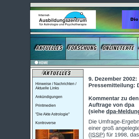
9. Dezember 2002:
Hinweise / Nachrichten /
Pressemitteilung:
Aktuelle Links
Ankündigungen
Kommentar zu den E
Auftrage von dpa
Printmedien
(siehe
dpa-Meldung
"Die Akte Astrologie"
Die Umfrage-Ergebni
Kontroverse
einer groß angelegt
(ISSP)
für 1998, da